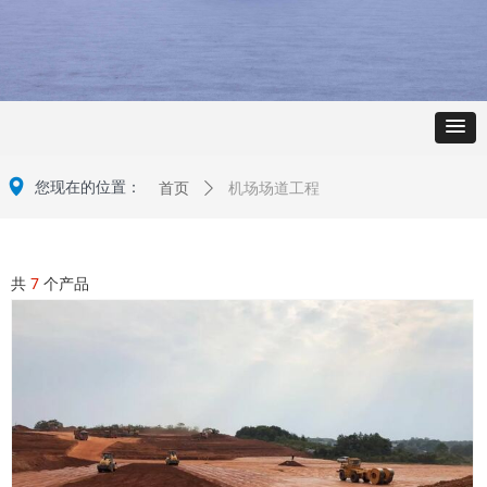
넹
机场场道工程
您现在的位置：
首页
ꄲ
共
7
个产品