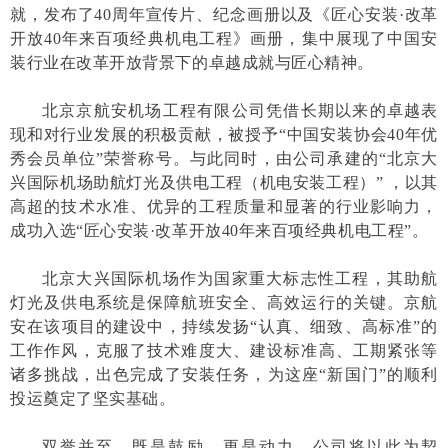
就，发布了40周年宣传片、纪念画册以及《匠心安装·改革
开放40年来百项经典机电工程》画册，集中展现了中国安
装行业在改革开放背景下的卓越成就与匠心精神。
北京京航安机场工程有限公司凭借长期以来的卓越表
现和对行业发展的积极贡献，被授予“中国安装协会40年优
秀会员单位”荣誉称号。与此同时，由公司承建的“北京大
兴国际机场助航灯光及供电工程（机电安装工程）” ，以其
高超的技术水准、优异的工程质量和显著的行业影响力，
成功入选“匠心安装·改革开放40年来百项经典机电工程”。
北京大兴国际机场作为国家重大标志性工程，其助航
灯光及供电系统是保障航班安全、高效运行的关键。京航
安在该项目的建设中，持续发扬“认真、细致、高标准”的
工作作风，克服了技术难度大、建设标准高、工期紧张等
诸多挑战，出色完成了安装任务，为这座“新国门”的顺利
投运奠定了坚实基础。
双誉并至，既是鼓励，更是动力。公司将以此为契