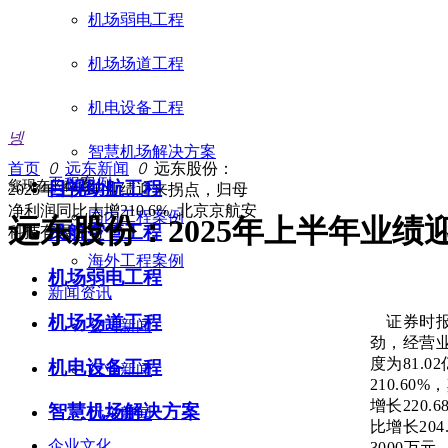
机场弱电工程
机场场道工程
机电设备工程
넹
智慧机场解决方案
首页
ꄲ
远东新闻
ꄲ
远东股份：
工程案例
您现在的位置：
目视助航工程
2025年上半年业绩迎来拐点，归母
净利润同比大增210.6%_北京京航安
国内工程案例
远东股份：2025年上半年业绩
民航空管工程
科技有限公司
海外工程案例
机场弱电工程
新闻资讯
机场场道工程
证券时报网
公司新闻
劲，经营业
度为81.
机电设备工程
行业新闻
210.60
增长220
智慧机场解决方案
远东新闻
比增长20
企业文化
3000万