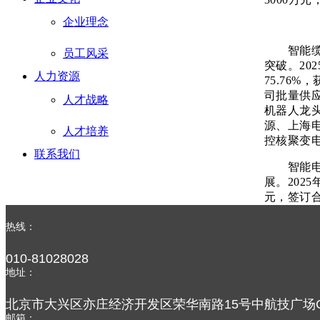
企业理念
智能缆网
员工风采
突破。20
人力资源
75.76
司批量供
人才战略
机器人龙
源、上海
人才培养
控核聚变
联系我们
智能电池
展。2025
元，签订合
地，高容量
轻出行、
热线：
箔业务结
PCB铜
010-81028028
地址：
智慧机场
收入7.51
北京市大兴区亦庄经济开发区荣华南路15号中航技广场C
同比增长7
邮箱：