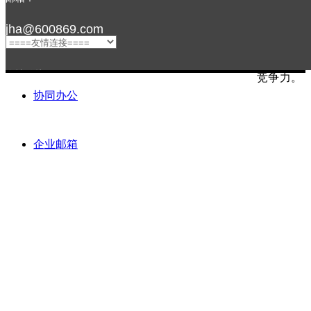
优势；智
投入使用
jha@600869.com
为业绩增
未来，公
友情链接：
竞争力。
协同办公
企业邮箱
关注我们