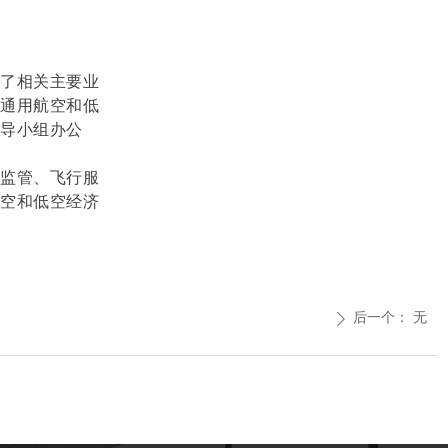
括了相关主要业
进通用航空和低
导小组办公
营监管、飞行服
航空和低空经济
后一个：
无
ꄲ