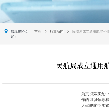
넹
您现在的位
首页
ꄲ
行业新闻
ꄲ
民航局成立通用航空和
置：
民航局成立通用
为贯彻落实党
作的组织领导
人驾驶航空器