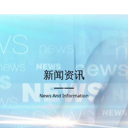
新闻资讯
——
News And Information