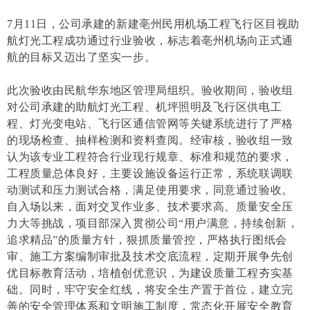
7月11日，公司承建的新建亳州民用机场工程飞行区目视助
航灯光工程成功通过行业验收，标志着亳州机场向正式通
航的目标又迈出了坚实一步。
此次验收由民航华东地区管理局组织。验收期间，验收组
对公司承建的助航灯光工程、机坪照明及飞行区供电工
程、灯光变
电站、飞行区通信管网等关键系统进行了严格
的现场检查、抽样检测和资料查阅。经审核，验收组一致
认为该专业工程符合行业现行规章、标准和规范的要求，
工程质量总体良好，主要设施设备运行正常，系统联调联
动测试和压力测试合格，满足使用要求，同意通过验收。
自入场以来，面对交叉作业多、技术要求高、质量安全压
力大等挑战，项目部深入贯彻公司“用户满意，持续创新，
追求精品”的质量方针，狠抓质量管控，严格执行图纸会
审、施工方案编制审批及技术交底流程，定期开展争先创
优目标教育活动，培植创优意识，为建设质量工程夯实基
础。同时，牢守安全红线，将安全生产置于首位，建立完
善的安全管理体系和文明施工制度，常态化开展安全教育