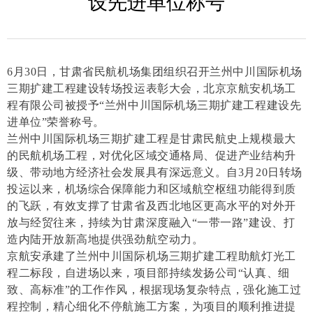
设先进单位称号
6月30日，甘肃省民航机场集团组织召开兰州中川国际机场
三期扩建工程建设转场投运表彰大会，北京京航安机场工
程有限公司被授予“
兰州中川国际机场三期扩建工程建设先
进单位
”荣誉称号
。
兰州中川国际机场三期扩建工程是甘肃民航史上规模最大
的民航机场工程，对优化区域交通格局、促进产业结构升
级、带动地方经济社会发展具有深远意义。自
3月20日转场
投运以来，机场综合保障能力和区域航空枢纽功能得到质
的飞跃，有效支撑了甘肃省及西北地区更高水平的对外开
放与经贸往来，持续为甘肃深度融入“一带一路”建设、打
造内陆开放新高地提供强劲航空动力。
京航安承建了兰州中川国际机场三期扩建工程助航灯光工
程二标段，自进场以来，项目部持续发扬公司
“认真、细
致、高标准”的工作作风，根据现场复杂特点，强化施工过
程控制，精心细化不停航施工方案，为项目的顺利推进提