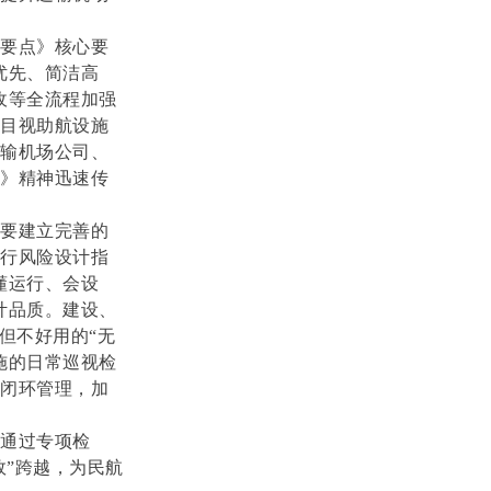
作要点》核心要
优先、简洁高
收等全流程加强
化目视助航设施
运输机场公司、
点》精神迅速传
是要建立完善的
运行风险设计指
懂运行、会设
计品质。建设、
但不好用的“无
施的日常巡视检
施闭环管理，加
通过专项检
效”跨越，为民航