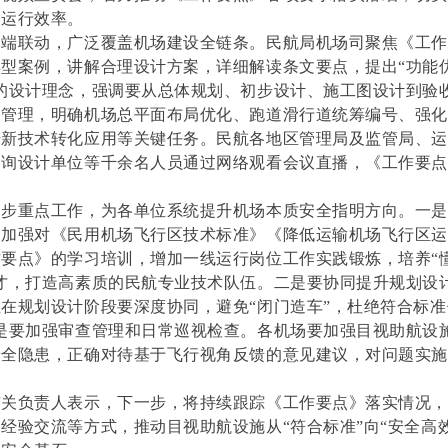
和运行效率。
云端联动，广泛覆盖机场建设全链条。民航局机场司聚焦《工
型案例，讲解合理设计方案，详细解读条文要点，提出“功能
的设计理念，强调要从总体规划、初步设计、施工图设计到验
查管理，明确机场总平面布局优化、跑道滑行道统筹编号、强
升新技术转化应用等关键任务。民航各地区管理局及监管局、
咨询设计单位等千余名人员通过网络观看会议直播，《工作要
。
一步重点工作，为各单位系统提升机场本质安全指明方向。一
，加强对《民用机场飞行区技术标准》《降低运输机场飞行区
要点》的学习培训，增加一线运行岗位工作实践锻炼，培养“
才，打造高素质的民航专业技术队伍。二是要协同提升规划设
在规划设计阶段要深度协同，避免“闭门造车”，杜绝符合标准
是要加强审查管理和日常巡视检查。各机场要加强目视助航设
安全隐患，正确对待基于飞行视角反馈的意见建议，对问题实
有关负责人表示，下一步，将持续跟踪《工作要点》落实情况，
经验交流等方式，推动目视助航设施从“符合标准”向“安全高