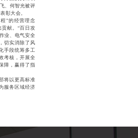
雪飞、何智光被评
席表彰大会。
程”的经营理念
出贡献。“百日攻
作业、电气安全
，切实消除了风
化手段统筹多工
效考核，开展全
保障，赢得了指
部将以更高标准
为服务区域经济