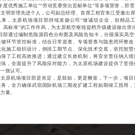
24年度优秀施工单位”“劳动竞赛突出贡献单位”等多项荣誉，郑
安全文明管理先进个人，公司副总经理、首席工程官朱江受邀出
以来，太原机场项目部持续发扬公司“做诚信企业，创精品工
、高标准”的工作作风，为太原航空枢纽提档升级建设做出突
项目部通过编制危险源四色分布图及风险告知卡，分级落实高空
关键环节管控标准，结合日常巡查、专项督查与隐患闭环整改
优化施工组织设计，倒排工期节点、深化技术交底，依托智慧
确保了工程高效推进；通过建立长效机制，将安全责任纳入绩
演练，全面提升了风险应对能力，为太原机场建设提供了坚强
的一致认可。
对太原机场项目部是肯定，是鼓励，更是鞭策，下一步，项目
任务，全力确保武宿国际机场三期改扩建工程如期竣工投用，
安力量。