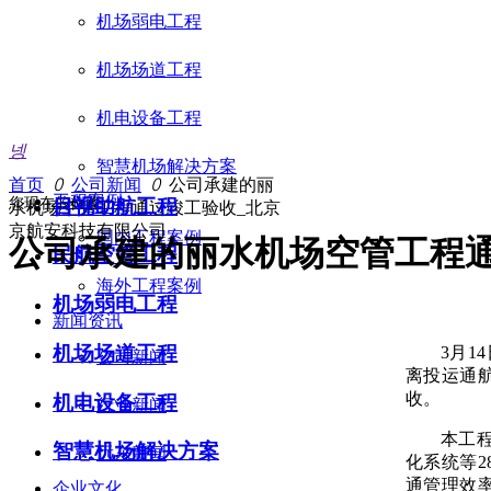
机场弱电工程
机场场道工程
机电设备工程
넹
智慧机场解决方案
首页
ꄲ
公司新闻
ꄲ
公司承建的丽
工程案例
您现在的位置：
目视助航工程
水机场空管工程通过竣工验收_北京
京航安科技有限公司
国内工程案例
公司承建的丽水机场空管工程
民航空管工程
海外工程案例
机场弱电工程
新闻资讯
机场场道工程
3月
公司新闻
离投运通
收。
机电设备工程
行业新闻
本工
智慧机场解决方案
远东新闻
化系统等
通管理效
企业文化