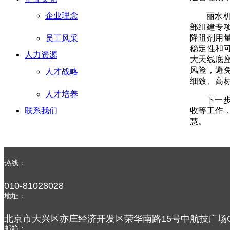
企业理念
丽水
部组建专
降阻剂用
员工风采
稳定性和
人力资源
大天线底
风险，避
人才战略
细致、高
人才培养
下一
收等工作
联系我们
慧。
热线：
010-81028028
地址：
北京市大兴区亦庄经济开发区荣华南路15号中航技广场C
邮箱：