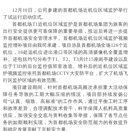
12月10日，公司参建的首都机场近机位区域监护举行
了试运行启动仪式。
首都机场T1近机位区域监护是首都机场集团为旅客的
出行安全提供更可靠保障的重要举措，投运后将进一步提
升首都机场安全管理水平。首都机场近机位区域监护视频
监控增补项目由我司承建，项目涉及首都机场全场126个近
机位，16处远机位进出港口等区域的高清摄像机全覆盖增
补。还包括均匀分布于T1、T2、T3共计15座岗亭建设以及
位于T3D的后台监控值班室改造。增补后的近机位区域监
护视频监控依托首都机场CCTV大安防平台，扩大了机场飞
行区监护区域的有效范围。
项目建设期间，针对首都机场高频次承担重大活动保
障任务导致的工期大幅压缩的情况，项目部持续发扬公
司“认真、细致、高标准”的工作作风，通过平衡工时工序
和效率差异，合理调配技术骨干，科学保障人机料高质量
供应，加强安全交底与资料收集等举措，保障了各节点任
务的如期顺利实现，为首都机场安全防范能力的有效提升
和稳定发展贡献了京航安力量。