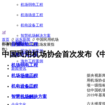
机场弱电工程
机场场道工程
机电设备工程
넹
智慧机场解决方案
首页
ꄲ
远东新闻
ꄲ
中国民用机场
工程案例
您现在的位置：
目视助航工程
协会首次发布《中国机场发展指
数》
国内工程案例
中国民用机场协会首次发布《
民航空管工程
海外工程案例
机场弱电工程
新闻资讯
机场场道工程
据央视新
公司新闻
用机场协
项一级指
机电设备工程
行业新闻
估中国机场
2019年
智慧机场解决方案
远东新闻
六大维度
企业文化