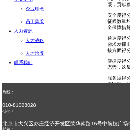
缓，贡献
企业理念
安全度得分
征候数量
员工风采
全保障措
人力资源
通达度得分
人才战略
需求发挥
接方面得
人才培养
便捷度得分
联系我们
态势，这
服务度得分
秀区间；
体得分明显
热线：
绿色度得分
010-81028028
14.3%；
地址：
绿色机场
北京市大兴区亦庄经济开发区荣华南路15号中航技广场C
贡献度得分
邮箱：
全恢复至疫