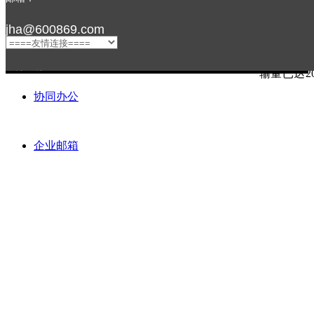
142.2
jha@600869.com
年增长1.
着我国对
连续出台
输量已达2
友情链接：
协同办公
企业邮箱
关注我们