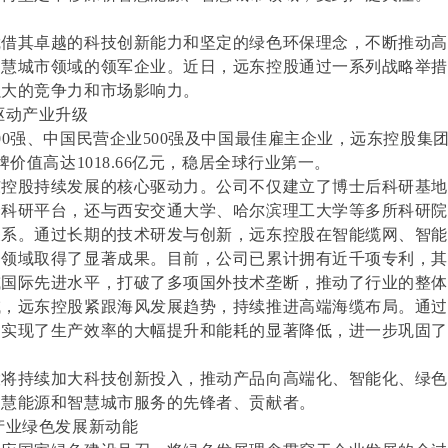
：
凭借其卓越的科技创新能力和坚定的绿色环保理念，不断推动
智慧城市领域的领军企业。近日，远东控股通过一系列战略举
强大的竞争力和市场影响力。
驱动产业升级
00强、中国民营企业500强及中国最佳雇主企业，远东控股集
牌价值高达1018.66亿元，稳居全球行业第一。
东控股持续发展的核心驱动力。公司不仅建立了博士后科研基
个科研平台，还与西安交通大学、哈尔滨理工大学等多所科研
关系。通过长期的技术研发与创新，远东控股在智能缆网、智
领域取得了显著成果。目前，公司已累计拥有近千项专利，其中
或国际先进水平，打破了多项国外技术垄断，推动了行业的整
域，远东控股紧跟海风发展趋势，持续推进高端海缆布局。通
司实现了生产效率的大幅提升和能耗的显著降低，进一步巩固
股将持续加大科技创新投入，推动产品向高端化、智能化、绿
智慧能源和智慧城市服务的先锋者、贡献者。
产业绿色发展新动能