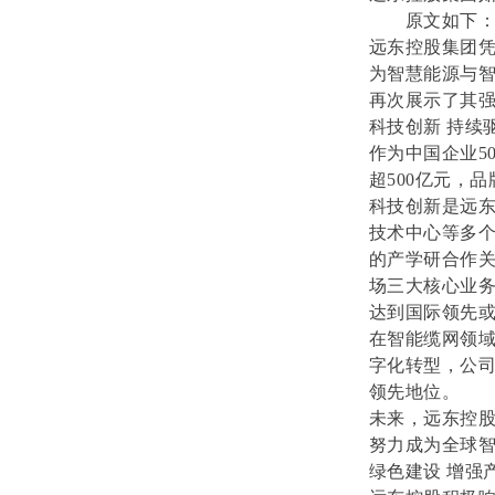
原文如下
远东控股集团
为智慧能源与
再次展示了其
科技创新 持续
作为中国企业5
超500亿元，品
科技创新是远
技术中心等多
的产学研合作
场三大核心业务
达到国际领先
在智能缆网领
字化转型，公
领先地位。
未来，远东控
努力成为全球
绿色建设 增强