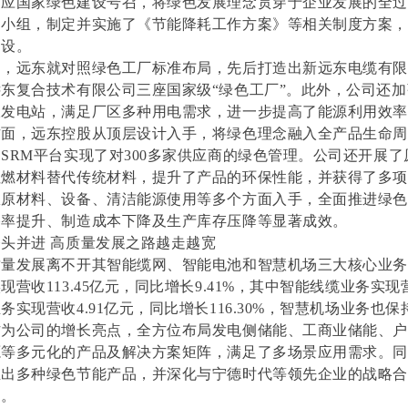
响应国家绿色建设号召，将绿色发展理念贯穿于企业发展的全
导小组，制定并实施了《节能降耗工作方案》等相关制度方案
建设。
期，远东就对照绿色工厂标准布局，先后打造出新远东电缆有
东复合技术有限公司三座国家级“绿色工厂”。此外，公司还
伏发电站，满足厂区多种用电需求，进一步提高了能源利用效
方面，远东控股从顶层设计入手，将绿色理念融入全产品生命
过SRM平台实现了对300多家供应商的绿色管理。公司还开展
阻燃材料替代传统材料，提升了产品的环保性能，并获得了多项
从原材料、设备、清洁能源使用等多个方面入手，全面推进绿
格率提升、制造成本下降及生产库存压降等显著成效。
头并进 高质量发展之路越走越宽
质量发展离不开其智能缆网、智能电池和智慧机场三大核心业
营收113.45亿元，同比增长9.41%，其中智能线缆业务实现营收
务实现营收4.91亿元，同比增长116.30%，智慧机场业务也
作为公司的增长亮点，全方位布局发电侧储能、工商业储能、
源等多元化的产品及解决方案矩阵，满足了多场景应用需求。
推出多种绿色节能产品，并深化与宁德时代等领先企业的战略
力。