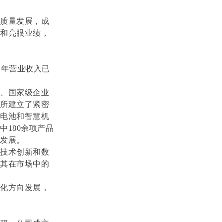
高质量发展，成
措和亮眼业绩，
团年营业收入已
地、国家级企业
院所建立了紧密
能电池和智慧机
180余项产品
体发展。
过技术创新和数
了其在市场中的
色化方向发展，