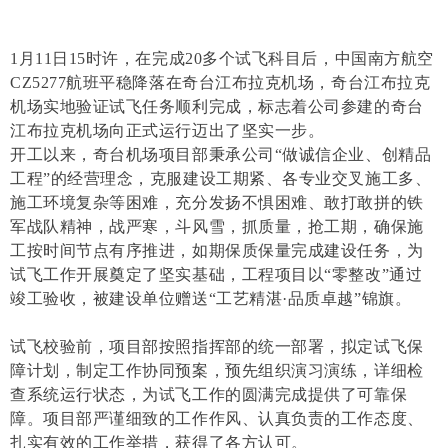
1月11日15时许，在完成20多个试飞科目后，中国南方航空
CZ5277航班平稳降落在奇台江布拉克机场，奇台江布拉克
机场实地验证试飞任务顺利完成，标志着公司参建的奇台
江布拉克机场向正式运行迈出了坚实一步。
开工以来，奇台机场项目部秉承公司“做诚信企业、创精品
工程”的经营理念，克服建设工期紧、各专业交叉施工多、
施工环境复杂等困难，充分发扬不惧困难、敢打敢拼的铁
军战队精神，战严寒，斗风雪，抓质量，抢工期，确保施
工按时间节点有序推进，如期保质保量完成建设任务，为
试飞工作开展奠定了坚实基础，工程项目以“零整改”通过
竣工验收，被建设单位赠送“工艺精湛·品质卓越”锦旗。
试飞校验前，项目部按照指挥部的统一部署，拟定试飞保
障计划，制定工作协同预案，预先组织演习演练，详细检
查系统运行状态，为试飞工作的圆满完成提供了可靠保
障。项目部严谨细致的工作作风、认真负责的工作态度、
扎实有效的工作举措，获得了各方认可。