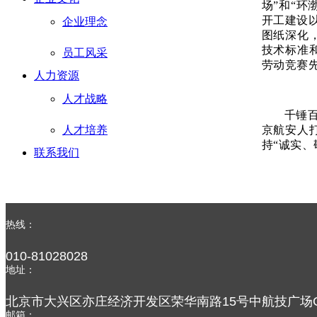
场”和“
开工建设
企业理念
图纸深化
技术标准
员工风采
劳动竞赛
人力资源
人才战略
千锤
京航安人
人才培养
持“诚实
联系我们
热线：
010-81028028
地址：
北京市大兴区亦庄经济开发区荣华南路15号中航技广场C
邮箱：