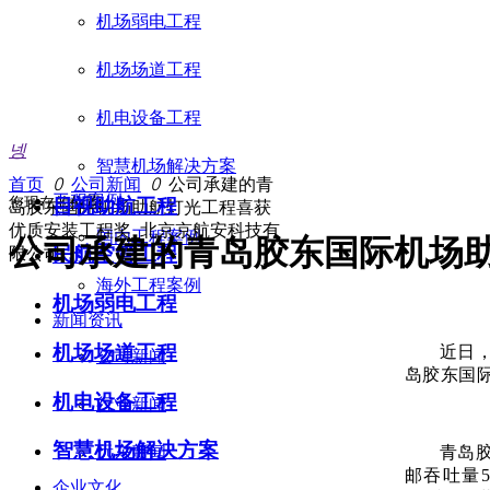
机场弱电工程
机场场道工程
机电设备工程
넹
智慧机场解决方案
首页
ꄲ
公司新闻
ꄲ
公司承建的青
工程案例
您现在的位置：
目视助航工程
岛胶东国际机场助航灯光工程喜获
优质安装工程奖_北京京航安科技有
国内工程案例
公司承建的青岛胶东国际机场
民航空管工程
限公司
海外工程案例
机场弱电工程
新闻资讯
机场场道工程
近日，
公司新闻
岛胶东国
机电设备工程
行业新闻
智慧机场解决方案
青岛
远东新闻
邮吞吐量
企业文化