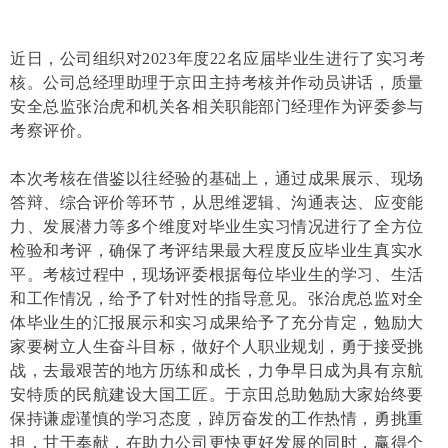
近日，公司组织对2023年度22名应届毕业生进行了实习考
核。公司总经理助理于京田主持考核并作动员讲话，质量
安全总监张治虎和机关各相关职能部门经理作为评委参与
考察评价。
本次考核在借鉴以往经验的基础上，通过成果展示、现场
答辩、综合评价等环节，从思维逻辑、沟通表达、应变能
力、发展潜力等多个维度对毕业生实习情况进行了全方位
检验和考评，确保了考评结果最大程度反应毕业生真实水
平。考核过程中，现场评委根据每位毕业生的学习、生活
和工作情况，给予了针对性的指导意见。张治虎总监对全
体毕业生的汇报展示和实习成果给予了充分肯定，勉励大
家要树立人生奋斗目标，做好个人职业规划，勇于接受挑
战，去最艰苦的地方历练和成长，力争早日成为具有京航
安特质的民航建设大国工匠。于京田总助勉励大家始终要
保持谦虚谨慎的学习态度，踔厉奋发的工作热情，勇挑重
担，甘于奉献，在助力公司更快更好发展的同时，赢得个