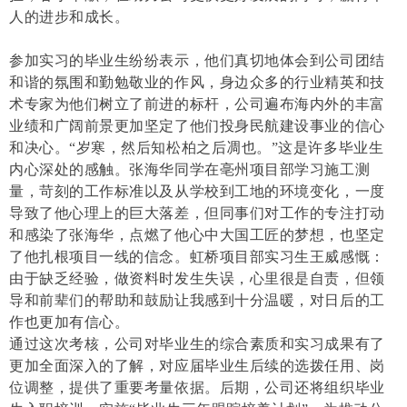
人的进步和成长。
参加实习的毕业生纷纷表示，他们真切地体会到公司团结
和谐的氛围和勤勉敬业的作风，身边众多的行业精英和技
术专家为他们树立了前进的标杆，公司遍布海内外的丰富
业绩和广阔前景更加坚定了他们投身民航建设事业的信心
和决心。“岁寒，然后知松柏之后凋也。”这是许多毕业生
内心深处的感触。张海华同学在亳州项目部学习施工测
量，苛刻的工作标准以及从学校到工地的环境变化，一度
导致了他心理上的巨大落差，但同事们对工作的专注打动
和感染了张海华，点燃了他心中大国工匠的梦想，也坚定
了他扎根项目一线的信念。虹桥项目部实习生王威感慨：
由于缺乏经验，做资料时发生失误，心里很是自责，但领
导和前辈们的帮助和鼓励让我感到十分温暖，对日后的工
作也更加有信心。
通过这次考核，公司对毕业生的综合素质和实习成果有了
更加全面深入的了解，对应届毕业生后续的选拨任用、岗
位调整，提供了重要考量依据。后期，公司还将组织毕业