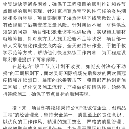
物资短缺等诸多困难，确保了工程项目的顺利推进和各节
点目标的顺利实现。针对柬埔寨热带季风性气候的炎热潮
湿和多雨环境，项目部制定了湿热环境下线管敷设方案，
有效规避了后期安装质量风险。针对海运不畅，材料供应
短缺的问题，项目部积极走访本地供应商，实现施工辅材
就地筹措。针对柬方工人施工经验不足等状况，项目部一
班人采取细化作业交底内容、全天候跟班作业、手把手教
学示范等方式，帮助他们快速熟练工作内容，为工程建设
顺利推进提供了可靠保障。
在总包方“竣工节点计划不改变、如期交付决心不动
摇”的工期原则下，面对吴哥国际机场先后爆发的两次新冠
疫情和连续烈日、暴雨的轮番轰击下，项目部严格划定施
工区域，优化交叉施工流程，严格做好疫情防控，始终保
持连续施工，确保了节点目标的顺利实现。
接下来，项目部将继续秉持公司“做诚信企业，创精品
工程”的经营理念，坚持安全第一、质量至上的责任意识，
以优良的工作作风、精湛的施工技艺、严格的质量管理，
确保如期完成各项建设任务，为把吴哥国际机场项目打造