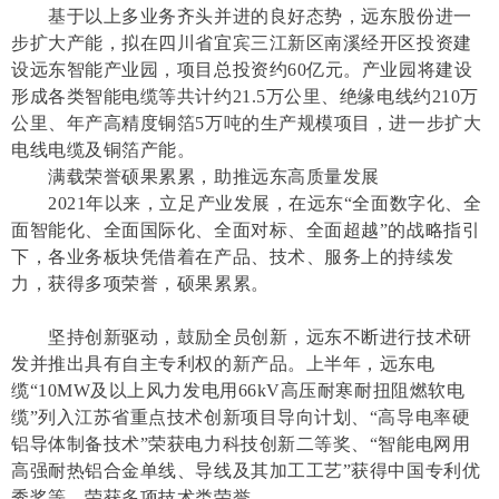
基于以上多业务齐头并进的良好态势，远东股份进一
步扩大产能，拟在四川省宜宾三江新区南溪经开区投资建
设远东智能产业园，项目总投资约60亿元。产业园将建设
形成各类智能电缆等共计约21.5万公里、绝缘电线约210万
公里、年产高精度铜箔5万吨的生产规模项目，进一步扩大
电线电缆及铜箔产能。
满载荣誉硕果累累，助推远东高质量发展
2021年以来，立足产业发展，在远东“全面数字化、全
面智能化、全面国际化、全面对标、全面超越”的战略指引
下，各业务板块凭借着在产品、技术、服务上的持续发
力，获得多项荣誉，硕果累累。
坚持创新驱动，鼓励全员创新，远东不断进行技术研
发并推出具有自主专利权的新产品。上半年，远东电
缆“10MW及以上风力发电用66kV高压耐寒耐扭阻燃软电
缆”列入江苏省重点技术创新项目导向计划、“高导电率硬
铝导体制备技术”荣获电力科技创新二等奖、“智能电网用
高强耐热铝合金单线、导线及其加工工艺”获得中国专利优
秀奖等，荣获多项技术类荣誉。