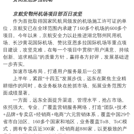
京航安鄂州机场项目部百日攻坚
作为首批取得国家民航局颁发的机场施工许可证的单
位，京航安已在全球范围内承建了160多个机场的600多个
项目。今年以来，京航安全力以赴推进湖北鄂州民用机
场、长沙黄花国际机场、赞比亚恩多拉国际机场等重点项
目建设，攻坚克难，在每一个项目中贯彻“用户满意、持续
创新、追求精品”的质量方针，赢得各方好评，发展基础进
一步夯实。
加速市场布局，打通用户服务最后一公里
上半年，紧跟“十四五”发展步伐，远东在聚焦主业精
耕细作的同时，各业务板块在抢抓市场、拓展业务范围方
面成绩显著。
一方面，远东全面提升渠道、管理水平，抢占市场。
依托强大、专业、广覆盖营销服务网络，打造“团队+技术
+品牌+专卖店+经销商+电商”六元营销体系，覆盖中国29个
省市自治区、160多个国家和地区，业务覆盖ToB、ToC模
式，拥有专卖店近300家，经销商超880家，以更极致的产