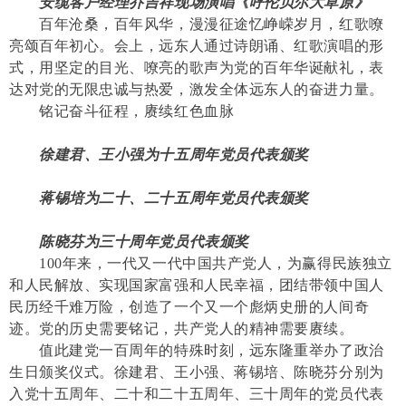
安缆客户经理乔吉祥现场演唱《呼伦贝尔大草原》
百年沧桑，百年风华，漫漫征途忆峥嵘岁月，红歌嘹
亮颂百年初心。会上，远东人通过诗朗诵、红歌演唱的形
式，用坚定的目光、嘹亮的歌声为党的百年华诞献礼，表
达对党的无限忠诚与热爱，激发全体远东人的奋进力量。
铭记奋斗征程，赓续红色血脉
徐建君、王小强为十五周年党员代表颁奖
蒋锡培为二十、二十五周年党员代表颁奖
陈晓芬为三十周年党员代表颁奖
100年来，一代又一代中国共产党人，为赢得民族独立
和人民解放、实现国家富强和人民幸福，团结带领中国人
民历经千难万险，创造了一个又一个彪炳史册的人间奇
迹。党的历史需要铭记，共产党人的精神需要赓续。
值此建党一百周年的特殊时刻，远东隆重举办了政治
生日颁奖仪式。徐建君、王小强、蒋锡培、陈晓芬分别为
入党十五周年、二十和二十五周年、三十周年的党员代表