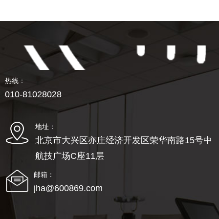
热线：
010-81028028
地址：
北京市大兴区亦庄经济开发区荣华南路15号中
航技广场C座11层
邮箱：
jha@600869.com