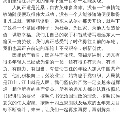
我们坚信在共产党的领导下这一目标一定能实现。
人间正道是沧桑，自古英雄多磨难。没有一件事情能
够随随便便取得伟大成功，没有一个人能够随随便便取得
非凡成就。蒋锡培谈到，远东人从创办那天开始，就种下
了这样一个基因和种子：为社会、为国家、为他人创造价
值，谋取幸福。我们用自己的双手和智慧谱写着远东人一
篇又一篇赞歌，我们真正感受到了时代勇往直前的车轮，
我们也真正在前进的车轮上不畏艰辛，创新创优。
因相信而看见，因奋斗而收获。蒋锡培讲到，远东有
很多年轻人已经成为党的一员，还有很多有志向、有抱
负、有能力、有担当、有使命责任的年轻人加入中国共产
党，他们积极向上，兢兢业业，始终忠于党组织。人民就
是江山，江山就是人民，我们坚信共产党一定会越来越辉
煌，相信所有的共产党员、所有的远东人都会认真按照总
书记讲话的要求，按照总书记治国理政的理念、按照民族
复兴的伟大宏愿、按照十四五规划以及远东的五年规划目
标不断奋斗，未来，让我们一起再接再厉，再创辉煌！