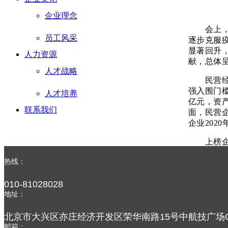
企业理念
会上，江
员工风采
逐步克服
显著回升
人力资源
献，总体
人才战略
民营经济
强入围门槛
人才培养
亿元，资产
联系我们
面，民营企
企业202
上榜企业
动全省“
热线：
头企业，
多年来，
010-81028028
下，远东
地址：
级，释放
北京市大兴区亦庄经济开发区荣华南路15号中航技广场C
附：详
邮箱：