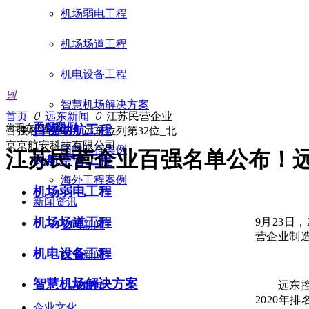
机场弱电工程
机场场道工程
机电设备工程
넹
智慧机场解决方案
首页
ꄲ
远东新闻
ꄲ
江苏民营企业
工程案例
您现在的位置：
目视助航工程
百强名单公布！远东位列第32位_北
京京航安科技有限公司
国内工程案例
江苏民营企业百强名单公布！远
民航空管工程
海外工程案例
机场弱电工程
新闻资讯
机场场道工程
9月23日
公司新闻
营企业制造
机电设备工程
行业新闻
智慧机场解决方案
远东控股集
远东新闻
2020年
企业文化