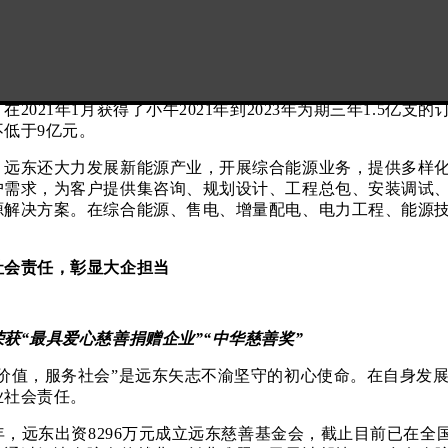
重壹级资质的民航机场工程企业，拥有行业领先的智慧机场科
电空管业务全国领先，承建了国内外160多个机场的600多个
池板块，远东深度布局锂电产业，全力发展新能源动力电池
安全、高耐用的圆柱电芯满足轻出行市场客户需求，现已成为
在2021年1月获得了小牛2021年到2023年为期三年1.5亿支
不低于9亿元。
东还大力发展新能源产业，开展综合能源业务，提供多样化
户需求，为客户提供集咨询、规划设计、工程总包、安装调试
源解决方案。在综合能源、售电、增量配电、电力工程、能源
社会责任，彰显大企担当
荣获“最具爱心慈善捐赠企业”“中华慈善奖”
值，服务社会”是远东矢志不渝坚守的初心使命。在自身发展
业社会责任。
，远东出资8296万元成立远东慈善基金会，截止目前已在全国