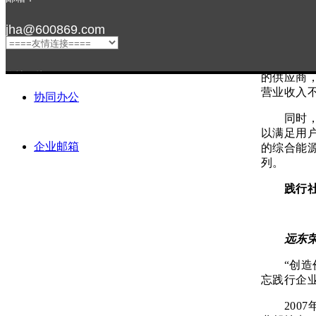
是具有双
航灯光和弱
jha@600869.com
在智能电
持打造高
友情链接：
的供应商，
营业收入
协同办公
同时，远
以满足用
企业邮箱
的综合能
列。
践行
关注我们
远东
“创造价
忘践行企
2007年