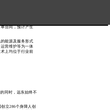
技产品研发能力，助
项目。
、储能基站等，坚
小牛、纳恩博等企业
的订单合同，预计产生
的能源及服务形式
、运营维护等为一体
技术上均位于行业前
的同时，远东始终不
创立286个身障人创