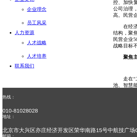
控、加快
公司治理
企业理念
高。民营企
员工风采
在经济形
人力资源
结构，聚焦
民营企业5
人才战略
战略目标
人才培养
聚焦
联系我们
走在“二
池、智慧
作为线缆
热线：
装-运维监
国规模最
010-81028028
奖。未来
地址：
领先地位
北京市大兴区亦庄经济开发区荣华南路15号中航技广场C
在聚焦主
邮箱：