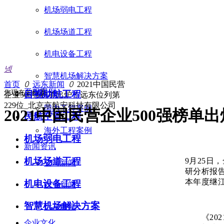
机场弱电工程
机场场道工程
机电设备工程
넹
智慧机场解决方案
首页
ꄲ
远东新闻
ꄲ
2021中国民营
工程案例
您现在的位置：
目视助航工程
企业500强榜单出炉！远东位列第
229位_北京京航安科技有限公司
国内工程案例
2021中国民营企业500强榜
民航空管工程
海外工程案例
机场弱电工程
新闻资讯
机场场道工程
9月25日
公司新闻
研分析报告
本年度继江
机电设备工程
行业新闻
智慧机场解决方案
远东新闻
《2021
企业文化