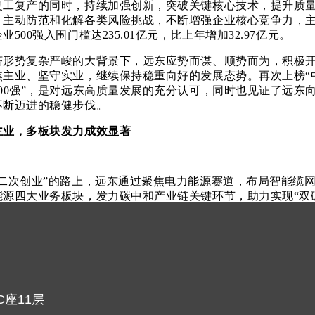
复工复产的同时，持续加强创新，突破关键核心技术，提升质
，主动防范和化解各类风险挑战，不断增强企业核心竞争力，
业500强入围门槛达235.01亿元，比上年增加32.97亿元。
势复杂严峻的大背景下，远东应势而谋、顺势而为，积极开
主业、坚守实业，继续保持稳重向好的发展态势。再次上榜“中国
00强”，是对远东高质量发展的充分认可，同时也见证了远东向
不断迈进的稳健步伐。
主业，多板块发力成效显著
次创业”的路上，远东通过聚焦电力能源赛道，布局智能缆网
能源四大业务板块，发力碳中和产业链关键环节，助力实现“双
行业的排头兵，远东实现了从电线电缆制造到提供“规划设计
测-能效管理-总包投资”全产业链服务，线缆产销规模连续23
大、细分市场领先和最具影响力的智能电缆生产企业，并荣获
远东将持续深耕细分市场，在清洁能源、智能电网、绿色建筑
，力争在风电、光伏、核电电缆等细分领域走向第一。
座11层
业的同时，远东还大力发展智慧机场业务，旗下北京京航安