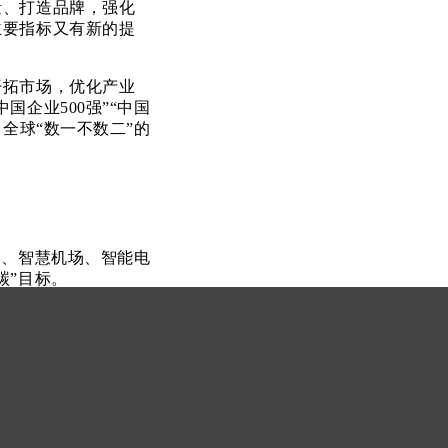
量、打造品牌，强化
主要指标又有新的提
拓市场，优化产业
企业500强”“中国
全球“数一不数二”的
、智慧机场、智能电
碳”目标。
-产品供应-施工安
年保持行业领先，是全
行业首个全国质量
等细分领域继续保持
机场工程有限公司