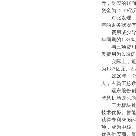
元，对应的账面
资金为25.19亿
对比发现，今年
年的财务状况
费用减少导致
年同期的1.85
与三项费用均
发费用为2.29
实际上，近几年
为1.87亿元、2
2020年，公
人，占员工总数的
远东股份创
智慧机场龙头/
三大板块处于
技术优势。智能
获得专利560
项，成为中核
优秀供应商。智