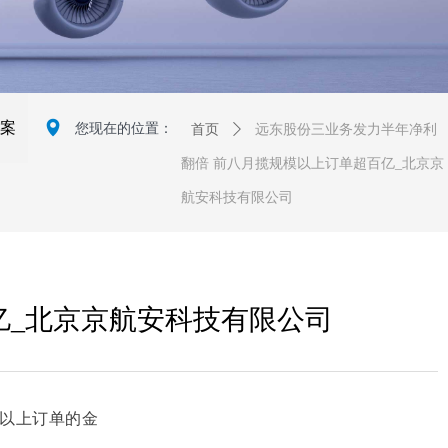
넹
案
您现在的位置：
首页
ꄲ
远东股份三业务发力半年净利
翻倍 前八月揽规模以上订单超百亿_北京京
航安科技有限公司
亿_北京京航安科技有限公司
元以上订单的金