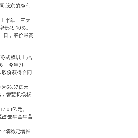
司股东的净利
上半年，三大
49.70％。
月1日，股价最高
称规模以上)合
算多。今年7月，
东股份获得合同
6.57亿元，
亿元，智慧机场板
.08亿元。
已经占去年全年营
业绩稳定増长