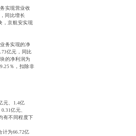
务实现营业收
元，同比増长
板块，京航安实现
业务实现的净
.73亿元，同比
场板块的净利润为
9.25％，扣除非
元、1.4亿
0.31亿元、
用均有不同程度下
为66.72亿