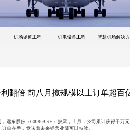
机场场道工程
机电设备工程
智慧机场解决方
利翻倍 前八月揽规模以上订单超百
间，远东股份（600869.SH）披露，上月，公司累计获得干万
亿元。订单在手，意味着未来经营业绩可以持续。