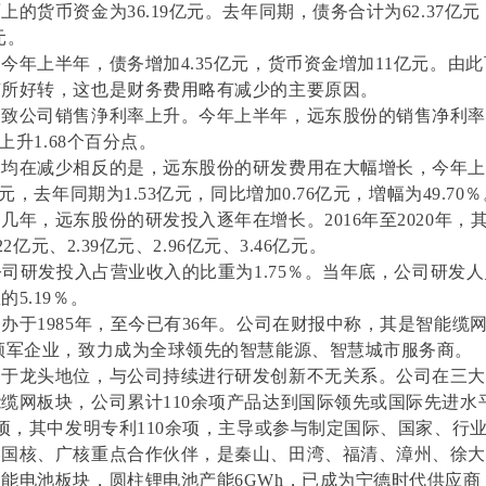
上的货币资金为36.19亿元。去年同期，债务合计为62.37亿
元。
上半年，债务增加4.35亿元，货币资金増加11亿元。由
有所好转，这也是财务费用略有减少的主要原因。
公司销售浄利率上升。今年上半年，远东股份的销售净利率为3
％上升1.68个百分点。
在减少相反的是，远东股份的研发费用在大幅增长，今年上
亿元，去年同期为1.53亿元，同比増加0.76亿元，増幅为49.70
，远东股份的研发投入逐年在增长。2016年至2020年，
.22亿元、2.39亿元、2.96亿元、3.46亿元。
司研发投入占营业收入的比重为1.75％。当年底，公司研发人员
5.19％。
办于1985年，至今已有36年。公司在财报中称，其是智能缆
领军企业，致力成为全球领先的智慧能源、智慧城市服务商。
龙头地位，与公司持续进行研发创新不无关系。公司在三大
缆网板块，公司累计110余项产品达到国际领先或国际先进水
余项，其中发明专利110余项，主导或参与制定国际、国家、行业
、国核、广核重点合作伙伴，是秦山、田湾、福清、漳州、徐
能电池板块，圆柱锂电池产能6GWh，已成为宁德时代供应商