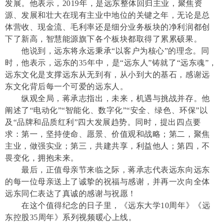
发展。他表示，2019年，是远东整体回归主业，聚焦资
源、发展和壮大在现有主业中地位的关键之年，无论是总
体营收、现金流、毛利率还是细分业务板块的净利润都创
下了新高，智慧能源旗下各个板块都取得了累累硕果。
他说到，远东将永远秉承“以客户为核心”的理念。同
时，他表示，远东的35年中，是“远东人”铸就了“远东魂”，
远东文化是支撑远东从无到有，从小到大的基石，感谢远
东文化背后每一个可爱的远东人。
纵观全局，蒋承志指出，未来，机遇与挑战并存。他
阐述了“电动化”“智能化、数字化”“安全、绿色、环保”以
及“品牌和品质红利”四大发展趋势。同时，提出四点要
求：第一，坚持使命、愿景、价值观和战略；第二，聚焦
主业，做强实业；第三，共建共享，利益他人；第四，不
畏变化，拥抱未来。
最后，正值母亲节来临之际，蒋承志代表远东向远东
的每一位母亲送上了诚挚的祝福与感谢，并再一次向全体
远东同仁表达了真诚的感谢与祝愿！
在这个值得纪念的日子里，《远东大学10周年》《远
东控股35周年》系列视频暖心上线。