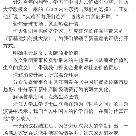
针对今年的局势，学习了中国人民解放军少将、国防
大学教授金一南的《2020内外形势与我们的选择》。正如
他所说，“灾难不由我们选择，道路却由我们开辟。”
聚焦全球市场，紧追热点行情。
恒大集团首席经济学家、研究院院长任泽平带来的
《新基建如何挑大梁》，为我们解锁了新基建的正确打开
方式。
明确生命意义，贡献商业价值。
依文集团董事长夏华带来的主题演讲《从商业价值到
生命的意义》，带领我们探究企业家对社会价值贡献。
理解消费升级，研究媒介环境。
分众传媒董事会主席江南春在《中国消费及传播市场
趋势》中分享了新中产阶级消费行为的两大变化。
解读哲学之问，点燃生命激情。
浙江大学工学博士白立新在题为《哲学之问》的主题
演讲中表示，我们当以中国人的哲学自信，在新时代真正
地“学以成人”！
一天的议程结束后，为答谢远东家人的辛勤付出，一
场感恩家宴在龙湾生活家温情举办，远东家人们欢聚一