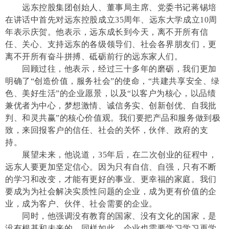
远东控股集团创始人、董事局主席、党委书记蒋锡培
在讲话中首先对远东控股成立35周年、远东大学成立10周
年表示庆贺。他表示，远东成长到今天，离不开所有信
任、关心、支持远东的各级领导们、社会各界朋友们，更
离不开所有奋斗拼搏、砥砺前行的远东家人们。
回顾过往，他表示，经过三十多年的磨砺，我们更加
明确了“创造价值，服务社会”的使命，“共建共享安全、绿
色、美好生活”的企业愿景，以及“以客户为核心，以品绩
兼优者为中心，梦想激情、诚信务实、创新创优、自我批
判、和灵共赢”的核心价值观。我们要把产品和服务做到极
致，来回报客户的信任、社会的关怀，伙伴、政府的支
持。
展望未来，他说道，35年后，在二次创业的征程中，
远东人要更加坚定信心。因为只有自信、自强，只有不断
的学习和改变，才能有更好的事业、更幸福的家庭。我们
要成为为社会解决实质性问题的企业，成为更有价值的企
业，成为客户、伙伴、社会需要的企业。
同时，他强调没有教育的国家、没有文化的国家，是
没有根基和未来的。同样如此，企业也需要学习学习再学