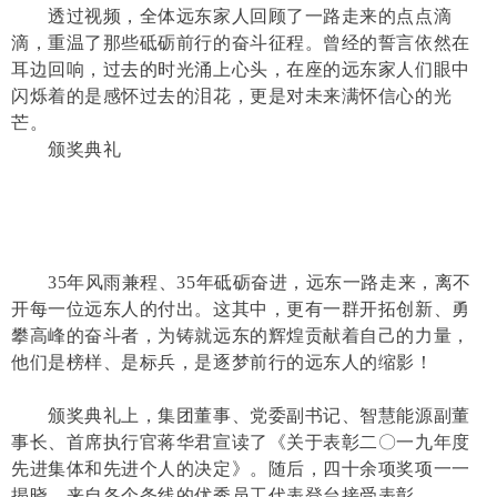
透过视频，全体远东家人回顾了一路走来的点点滴
滴，重温了那些砥砺前行的奋斗征程。曾经的誓言依然在
耳边回响，过去的时光涌上心头，在座的远东家人们眼中
闪烁着的是感怀过去的泪花，更是对未来满怀信心的光
芒。
颁奖典礼
35年风雨兼程、35年砥砺奋进，远东一路走来，离不
开每一位远东人的付出。这其中，更有一群开拓创新、勇
攀高峰的奋斗者，为铸就远东的辉煌贡献着自己的力量，
他们是榜样、是标兵，是逐梦前行的远东人的缩影！
颁奖典礼上，集团董事、党委副书记、智慧能源副董
事长、首席执行官蒋华君宣读了《关于表彰二〇一九年度
先进集体和先进个人的决定》。随后，四十余项奖项一一
揭晓，来自各个条线的优秀员工代表登台接受表彰。