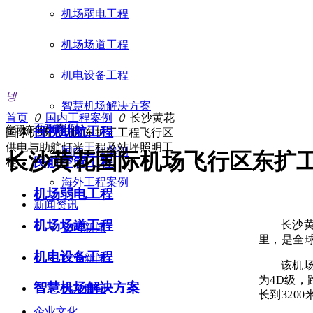
机场弱电工程
机场场道工程
机电设备工程
넹
智慧机场解决方案
首页
ꄲ
国内工程案例
ꄲ
长沙黄花
工程案例
您现在的位置：
目视助航工程
国际机场飞行区东扩工工程飞行区
供电与助航灯光工程及站坪照明工
国内工程案例
长沙黄花国际机场飞行区东扩
民航空管工程
程
海外工程案例
机场弱电工程
新闻资讯
机场场道工程
长沙
公司新闻
里，是全
机电设备工程
行业新闻
该机场
为4D级，
智慧机场解决方案
远东新闻
长到320
企业文化