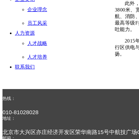
此外，
企业理念
3800米
航、消防
最高等级F
员工风采
吐能力。
人力资源
201
人才战略
行区供电与
扬。
人才培养
联系我们
热线：
010-81028028
地址：
北京市大兴区亦庄经济开发区荣华南路15号中航技广场C
邮箱：