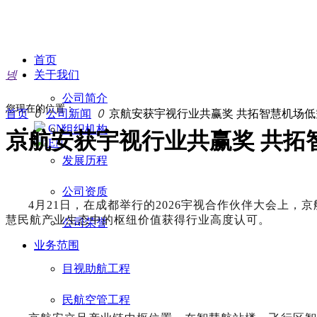
首页
넹
关于我们
公司简介
您现在的位置：
首页
ꄲ
公司新闻
ꄲ
京航安获宇视行业共赢奖 共拓智慧机场
CN
组织机构
京航安获宇视行业共赢奖 共拓
EN
发展历程
公司资质
4月21日，在成都举行的2026宇视合作伙伴大会上
慧民航产业生态中的枢纽价值获得行业高度认可。
公司荣誉
业务范围
目视助航工程
民航空管工程