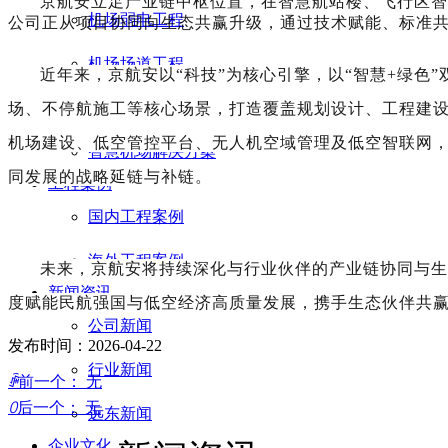
京航安立足产业链中枢位置，在智慧航站楼、飞行区智
机场弱电工程
公司正从项目协同向生态共赢升级，通过技术赋能、标准
机场场道工程
近年来，京航安以
“科技”为核心引擎，以“智慧+绿色
机电设备工程
场、不停航施工等核心场景，打造覆盖规划设计、工程建
机场建设、低空管控平台、无人机空域管理及低空智联网
智慧机场解决方案
同发展的战略延链与补链。
工程案例
国内工程案例
海外工程案例
未来，京航安将持续深化与行业伙伴的产业链协同与生
新闻资讯
度赋能民航强国与低空经济高质量发展，携手生态伙伴共
公司新闻
发布时间：
2026-04-22
行业新闻
ꄴ
前一个：
无
ꄲ
后一个：
无
远东新闻
企业文化