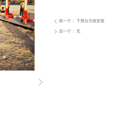
前一个：
下滑台天线安装
ꄴ
后一个：
无
ꄲ
ꁇ