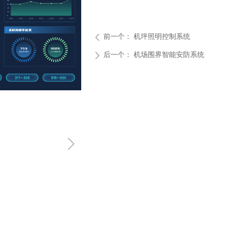
前一个：
机坪照明控制系统
ꄴ
后一个：
机场围界智能安防系统
ꄲ
ꁇ