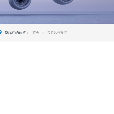
넹
您现在的位置：
首页
气象风杆安装
ꄲ