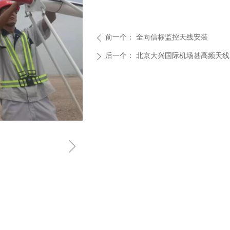
前一个：
全向信标监控天线安装
ꄴ
后一个：
北京大兴国际机场甚高频天线
ꄲ
ꁇ