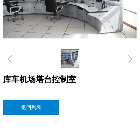
ꁆ
ꁇ
库车机场塔台控制室
返回列表