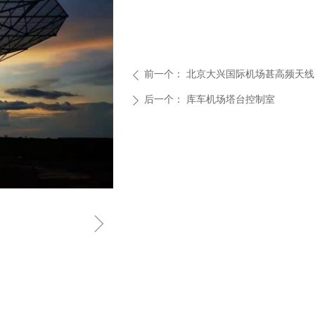
前一个：
北京大兴国际机场甚高频天线
ꄴ
后一个：
库车机场塔台控制室
ꄲ
ꁇ