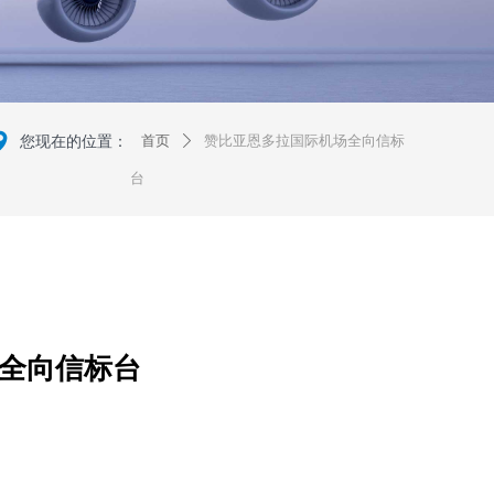
넹
您现在的位置：
首页
赞比亚恩多拉国际机场全向信标
ꄲ
台
全向信标台