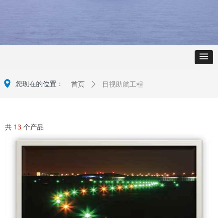
넹
目视助航工程
您现在的位置：
首页
ꄲ
共
13
个产品