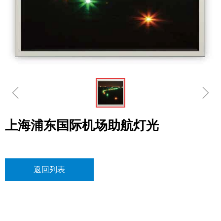
ꁆ
ꁇ
上海浦东国际机场助航灯光
返回列表