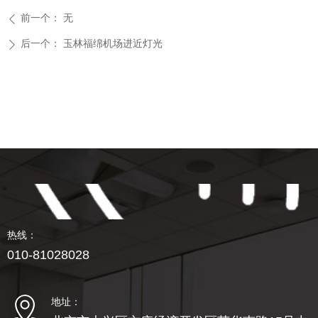
前一个：
无
ꄴ
后一个：
玉林福绵机场进近灯光
ꄲ
热线：
010-81028028
地址：