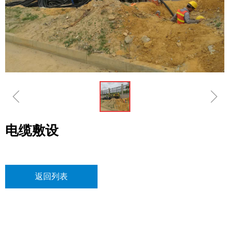
ꁆ
ꁇ
电缆敷设
返回列表